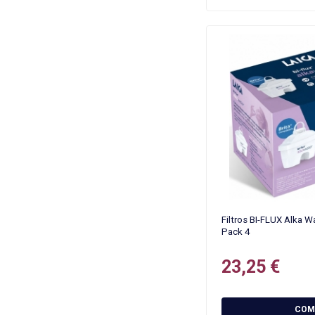
Filtros BI-FLUX Alka 
Pack 4
23,25 €
COM