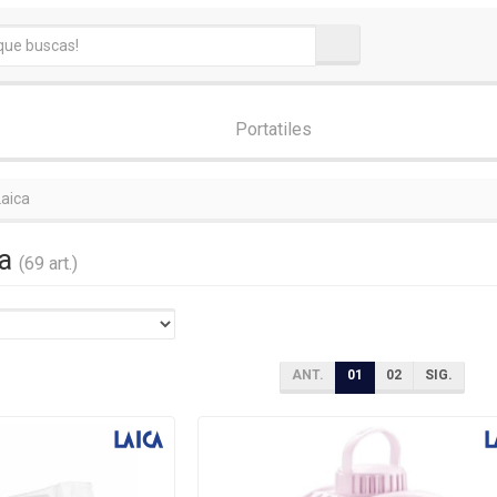
Portatiles
Laica
ca
(69 art.)
ANT.
01
02
SIG.