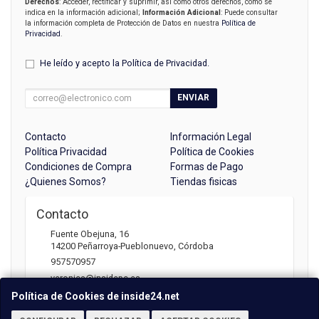
Derechos
: Acceder, rectificar y suprimir, así como otros derechos, como se
indica en la información adicional;
Información Adicional
: Puede consultar
la información completa de Protección de Datos en nuestra
Política de
Privacidad
.
He leído y acepto la
Política de Privacidad
.
ENVIAR
Contacto
Información Legal
Política Privacidad
Política de Cookies
Condiciones de Compra
Formas de Pago
¿Quienes Somos?
Tiendas fisicas
Contacto
Fuente Obejuna, 16
14200
Peñarroya-Pueblonuevo
,
Córdoba
957570957
veronica@insidepc.es
Política de Cookies de inside24.net