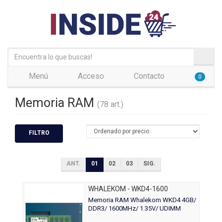
Menú
Acceso
Contacto
0
Memoria RAM
(78 art.)
FILTRO
ANT.
01
02
03
SIG.
WHALEKOM - WKD4-1600
Memoria RAM Whalekom WKD4 4GB/
DDR3/ 1600MHz/ 1.35V/ UDIMM