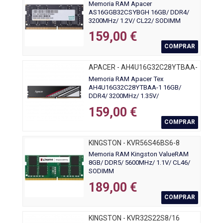
Memoria RAM Apacer
AS16GGB32CSYBGH 16GB/ DDR4/
3200MHz/ 1.2V/ CL22/ SODIMM
159,00 €
COMPRAR
APACER - AH4U16G32C28YTBAA-
1
Memoria RAM Apacer Tex
AH4U16G32C28YTBAA-1 16GB/
DDR4/ 3200MHz/ 1.35V/
CL16/20/20/38/ DIMM
159,00 €
COMPRAR
KINGSTON - KVR56S46BS6-8
Memoria RAM Kingston ValueRAM
8GB/ DDR5/ 5600MHz/ 1.1V/ CL46/
SODIMM
189,00 €
COMPRAR
KINGSTON - KVR32S22S8/16