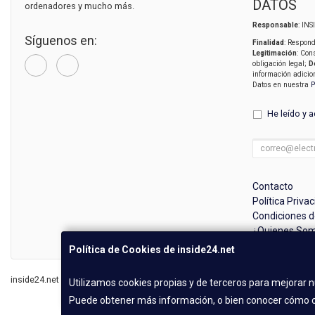
DATOS
ordenadores y mucho más.
Responsable
: IN
Síguenos en:
Finalidad
: Respond
Legitimación
: Con
obligación legal;
D
información adicio
Datos en nuestra
P
He leído y 
Contacto
Política Priva
Condiciones 
¿Quienes So
Política de Cookies de inside24.net
inside24.net © 2026
Utilizamos cookies propias y de terceros para mejorar n
Puede obtener más información, o bien conocer cómo c