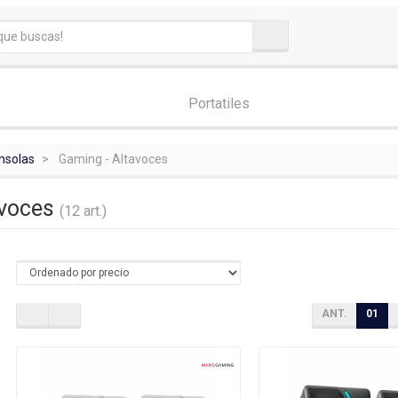
Portatiles
nsolas
Gaming - Altavoces
avoces
(12 art.)
ANT.
01