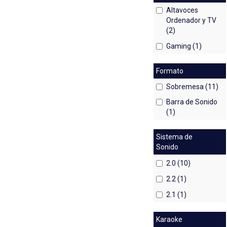
Altavoces
Ordenador y TV
(2)
Gaming (1)
Formato
Sobremesa (11)
Barra de Sonido
(1)
Sistema de
Sonido
2.0 (10)
2.2 (1)
2.1 (1)
Karaoke