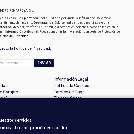
SIDE PC PEÑARROYA, S.L.
er las consultas planteadas por el usuario y enviarle la información solicitada;
sentimiento del usuario;
Destinatarios
: Solo se realizan cesiones si existe una
erechos
: Acceder, rectificar y suprimir, así como otros derechos, como se indica en la
nal;
Información Adicional
: Puede consultar la información completa de Protección de
olítica de Privacidad
.
acepto la
Política de Privacidad
.
ENVIAR
Información Legal
cidad
Política de Cookies
de Compra
Formas de Pago
mos?
Tiendas fisicas
uestros servicios.
, , , , España. - C.I.F.: B14701718 - Tfno:
ambiar la configuración, en nuestra
Política de Cookies
.