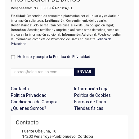
Responsable
: INSIDE PC PEÑARROYA, S.L.
Finalidad
: Responder las consultas planteadas por el usuario y enviarle la
información solicitada;
Legitimación
: Consentimiento del usuario;
Destinatarios
: Solo se realizan cesiones si existe una obligación legal;
Derechos
: Acceder, rectificar y suprimir, así como otros derechos, como se
indica en la información adicional;
Información Adicional
: Puede consultar
la información completa de Protección de Datos en nuestra
Política de
Privacidad
.
He leído y acepto la
Política de Privacidad
.
ENVIAR
Contacto
Información Legal
Política Privacidad
Política de Cookies
Condiciones de Compra
Formas de Pago
¿Quienes Somos?
Tiendas fisicas
Contacto
Fuente Obejuna, 16
14200
Peñarroya-Pueblonuevo
,
Córdoba