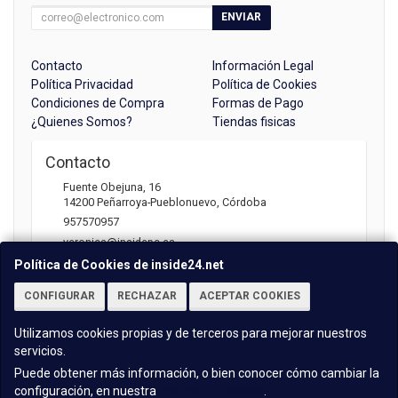
ENVIAR
Contacto
Información Legal
Política Privacidad
Política de Cookies
Condiciones de Compra
Formas de Pago
¿Quienes Somos?
Tiendas fisicas
Contacto
Fuente Obejuna, 16
14200
Peñarroya-Pueblonuevo
,
Córdoba
957570957
veronica@insidepc.es
Política de Cookies de inside24.net
CONFIGURAR
RECHAZAR
ACEPTAR COOKIES
Horario
Atención telefónica: 09:30 - 13:30 | 17:00 -20:30
Utilizamos cookies propias y de terceros para mejorar nuestros
servicios.
Puede obtener más información, o bien conocer cómo cambiar la
configuración, en nuestra
Política de Cookies
.
, , , , España. - C.I.F.: B14701718 - Tfno: