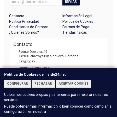
ENVIAR
Contacto
Información Legal
Política Privacidad
Política de Cookies
Condiciones de Compra
Formas de Pago
¿Quienes Somos?
Tiendas fisicas
Contacto
Fuente Obejuna, 16
14200
Peñarroya-Pueblonuevo
,
Córdoba
957570957
veronica@insidepc.es
Política de Cookies de inside24.net
CONFIGURAR
RECHAZAR
ACEPTAR COOKIES
Horario
Atención telefónica: 09:30 - 13:30 | 17:00 -20:30
Utilizamos cookies propias y de terceros para mejorar nuestros
servicios.
Puede obtener más información, o bien conocer cómo cambiar la
configuración, en nuestra
Política de Cookies
.
, , , , España. - C.I.F.: B14701718 - Tfno: