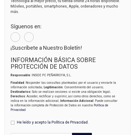
Tecnología al mejor precio, tu tienda online 24 horas disponible.
Móviles, portátiles, smartphones, Apple, ordenadores y mucho
más.
Síguenos en:
¡Suscríbete a Nuestro Boletín!
INFORMACIÓN BÁSICA SOBRE
PROTECCIÓN DE DATOS
Responsable
: INSIDE PC PEÑARROYA, S.L.
Finalidad
: Responder las consultas planteadas por el usuario y enviarle la
información solicitada;
Legitimación
: Consentimiento del usuario;
Destinatarios
: Solo se realizan cesiones si existe una obligación legal;
Derechos
: Acceder, rectificar y suprimir, así como otros derechos, como se
indica en la información adicional;
Información Adicional
: Puede consultar
la información completa de Protección de Datos en nuestra
Política de
Privacidad
.
He leído y acepto la
Política de Privacidad
.