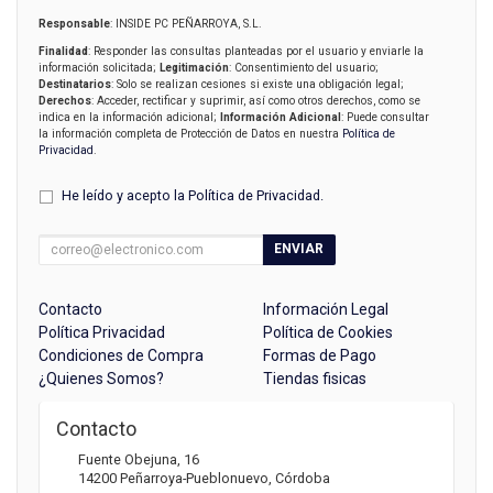
Responsable
: INSIDE PC PEÑARROYA, S.L.
Finalidad
: Responder las consultas planteadas por el usuario y enviarle la
información solicitada;
Legitimación
: Consentimiento del usuario;
Destinatarios
: Solo se realizan cesiones si existe una obligación legal;
Derechos
: Acceder, rectificar y suprimir, así como otros derechos, como se
indica en la información adicional;
Información Adicional
: Puede consultar
la información completa de Protección de Datos en nuestra
Política de
Privacidad
.
He leído y acepto la
Política de Privacidad
.
ENVIAR
Contacto
Información Legal
Política Privacidad
Política de Cookies
Condiciones de Compra
Formas de Pago
¿Quienes Somos?
Tiendas fisicas
Contacto
Fuente Obejuna, 16
14200
Peñarroya-Pueblonuevo
,
Córdoba