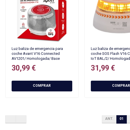
Luz baliza de emergencia para
Luz baliza de emergenc
coche Avant V16 Connected
coche SOS Flash V16 
AV1201/ Homologada/ Base
IoT BAL/2/ Homologad
Imantada/ Geolocalizable/
Imantada/ Geolocaliza
30,99 €
31,99 €
Funciona a Pilas
Funciona a Pilas
COMPRAR
COMPRAR
ANT.
01