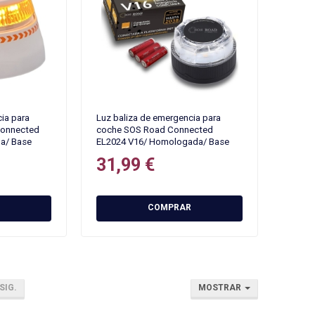
ia para
Luz baliza de emergencia para
Connected
coche SOS Road Connected
a/ Base
EL2024 V16/ Homologada/ Base
ble/
Imantada/ Geolocalizable/
31,99 €
Funciona a Pilas
COMPRAR
SIG.
MOSTRAR