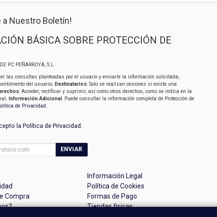
 a Nuestro Boletín!
CIÓN BÁSICA SOBRE PROTECCIÓN DE
SIDE PC PEÑARROYA, S.L.
er las consultas planteadas por el usuario y enviarle la información solicitada;
sentimiento del usuario;
Destinatarios
: Solo se realizan cesiones si existe una
erechos
: Acceder, rectificar y suprimir, así como otros derechos, como se indica en la
nal;
Información Adicional
: Puede consultar la información completa de Protección de
olítica de Privacidad
.
acepto la
Política de Privacidad
.
ENVIAR
Información Legal
cidad
Política de Cookies
de Compra
Formas de Pago
mos?
Tiendas fisicas