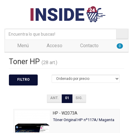
Menú
Acceso
Contacto
0
Toner HP
(28 art.)
FILTRO
ANT.
01
SIG.
HP - W2073A
Tóner Original HP nº117A/ Magenta