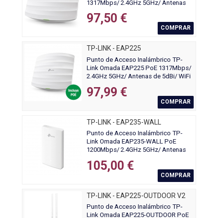
1317Mbps/ 2.4GHz 5GHz/ Antenas
de 5dBi/ WiFi 802.11 ac/n/g/b/a
97,50 €
COMPRAR
TP-LINK - EAP225
Punto de Acceso Inalámbrico TP-
Link Omada EAP225 PoE 1317Mbps/
2.4GHz 5GHz/ Antenas de 5dBi/ WiFi
802.11ac/n/b/g
97,99 €
COMPRAR
TP-LINK - EAP235-WALL
Punto de Acceso Inalámbrico TP-
Link Omada EAP235-WALL PoE
1200Mbps/ 2.4GHz 5GHz/ Antenas
de 4dBi/ WiFi 802.11ac/a/n/b/g
105,00 €
802.3af/at
COMPRAR
TP-LINK - EAP225-OUTDOOR V2
Punto de Acceso Inalámbrico TP-
Link Omada EAP225-OUTDOOR PoE