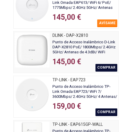
Link Omada EAP613/ WiFi 6/ PoE/
1775Mbps/ 2.4GHz 5GHz/ Antenas
de 5dBi/ WiFi 802.11 ax/ac/n/g/b/a
145,00 €
AVÍSAME
DLINK - DAP-X2810
Punto de Acceso Inalámbrico D-Link
DAP-X2810 PoE/ 1800Mbps/ 2.4GHz
5GHz/ Antenas de 4.3dBi/ WiFi
802.11ax/ac/n/b/g
145,00 €
COMPRAR
TP-LINK - EAP723
Punto de Acceso Inalámbrico TP-
Link Omada EAP723/ WiFi 7/
3600Mbps/ 2.4GHz 5GHz/ 4 Antenas/
WiFi 802.11 a/b/g/n/ac/ax/be
159,00 €
COMPRAR
TP-LINK - EAP615GP-WALL
Punto de Acceso Inalámbrico TP-