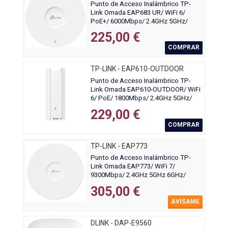
Punto de Acceso Inalámbrico TP-
Link Omada EAP683 UR/ WiFi 6/
PoE+/ 6000Mbps/ 2.4GHz 5GHz/
Antenas de 5dBi/ WiFi 802.11
225,00 €
ax/ac/n/g/b/a
COMPRAR
TP-LINK - EAP610-OUTDOOR
Punto de Acceso Inalámbrico TP-
Link Omada EAP610-OUTDOOR/ WiFi
6/ PoE/ 1800Mbps/ 2.4GHz 5GHz/
Antenas de 5dBi/ WiFi
229,00 €
802.11ax/ac/a/n/b/g
COMPRAR
TP-LINK - EAP773
Punto de Acceso Inalámbrico TP-
Link Omada EAP773/ WiFi 7/
9300Mbps/ 2.4GHz 5GHz 6GHz/
Antenas de 3dBi/ WiFi 802.11
305,00 €
a/b/g/n/ac/ax/be
AVÍSAME
DLINK - DAP-E9560