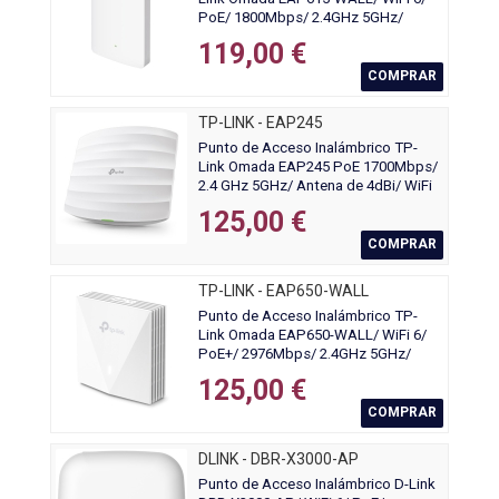
PoE/ 1800Mbps/ 2.4GHz 5GHz/
Antenas de 4dBi/ WiFi 802.11
119,00 €
ax/ac/a/n/b/g 802.3af/at
COMPRAR
TP-LINK - EAP245
Punto de Acceso Inalámbrico TP-
Link Omada EAP245 PoE 1700Mbps/
2.4 GHz 5GHz/ Antena de 4dBi/ WiFi
802.11ac/n/b/g/a
125,00 €
COMPRAR
TP-LINK - EAP650-WALL
Punto de Acceso Inalámbrico TP-
Link Omada EAP650-WALL/ WiFi 6/
PoE+/ 2976Mbps/ 2.4GHz 5GHz/
Antenas de 5dBi/ WiFi 802.11
125,00 €
ax/ac/a/n/b/g
COMPRAR
DLINK - DBR-X3000-AP
Punto de Acceso Inalámbrico D-Link