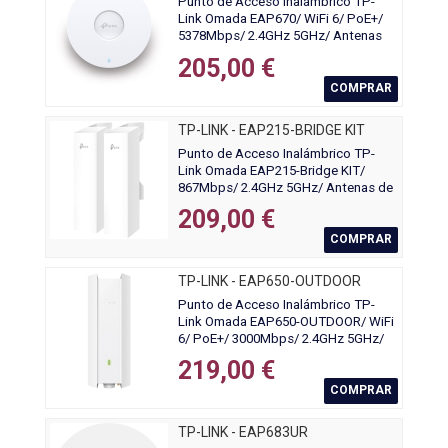
Punto de Acceso Inalámbrico TP-
Link Omada EAP670/ WiFi 6/ PoE+/
5378Mbps/ 2.4GHz 5GHz/ Antenas
de 5dBi/ WiFi 802.11 ax/ac/a/n/b/g
205,00 €
COMPRAR
TP-LINK - EAP215-BRIDGE KIT
Punto de Acceso Inalámbrico TP-
Link Omada EAP215-Bridge KIT/
867Mbps/ 2.4GHz 5GHz/ Antenas de
7dBi/ WiFi 802.11 a/b/g/n/ac
209,00 €
COMPRAR
TP-LINK - EAP650-OUTDOOR
Punto de Acceso Inalámbrico TP-
Link Omada EAP650-OUTDOOR/ WiFi
6/ PoE+/ 3000Mbps/ 2.4GHz 5GHz/
Antenas de 5dBi/ WiFi 802.11
219,00 €
ax/ac/n/g/b/a
COMPRAR
TP-LINK - EAP683UR