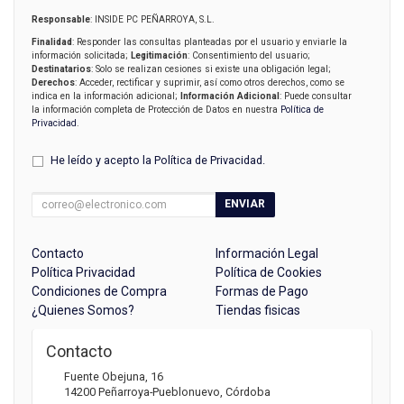
Responsable
: INSIDE PC PEÑARROYA, S.L.
Finalidad
: Responder las consultas planteadas por el usuario y enviarle la
información solicitada;
Legitimación
: Consentimiento del usuario;
Destinatarios
: Solo se realizan cesiones si existe una obligación legal;
Derechos
: Acceder, rectificar y suprimir, así como otros derechos, como se
indica en la información adicional;
Información Adicional
: Puede consultar
la información completa de Protección de Datos en nuestra
Política de
Privacidad
.
He leído y acepto la
Política de Privacidad
.
ENVIAR
Contacto
Información Legal
Política Privacidad
Política de Cookies
Condiciones de Compra
Formas de Pago
¿Quienes Somos?
Tiendas fisicas
Contacto
Fuente Obejuna, 16
14200
Peñarroya-Pueblonuevo
,
Córdoba