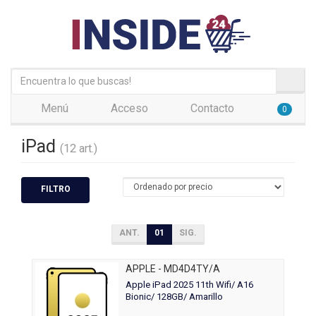
Menú
Acceso
Contacto
0
iPad
(12 art.)
FILTRO
ANT.
01
SIG.
APPLE - MD4D4TY/A
Apple iPad 2025 11th Wifi/ A16
Bionic/ 128GB/ Amarillo