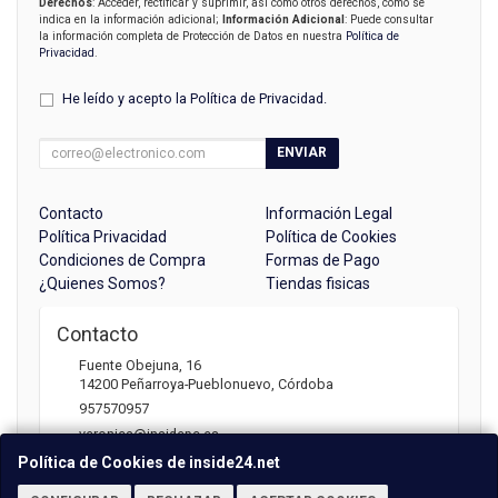
Derechos
: Acceder, rectificar y suprimir, así como otros derechos, como se
indica en la información adicional;
Información Adicional
: Puede consultar
la información completa de Protección de Datos en nuestra
Política de
Privacidad
.
He leído y acepto la
Política de Privacidad
.
ENVIAR
Contacto
Información Legal
Política Privacidad
Política de Cookies
Condiciones de Compra
Formas de Pago
¿Quienes Somos?
Tiendas fisicas
Contacto
Fuente Obejuna, 16
14200
Peñarroya-Pueblonuevo
,
Córdoba
957570957
veronica@insidepc.es
Política de Cookies de inside24.net