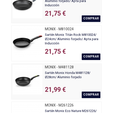
Aluminio forjado/ Apta para
Inducción
21,75 €
COMPRAR
MONIX - M810024
Sartén Monix Titán Rock M810024/
Ø24cm/ Aluminio forjado/ Apta para
Inducción
21,75 €
COMPRAR
MONIX - M481128
Sartén Monix Honda M481128/
Ø28cm/ Aluminio forjado
21,99 €
COMPRAR
MONIX - M261226
Sartén Monix Eco Nature M261226/