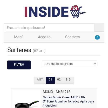
Menú
Acceso
Contacto
0
Sartenes
(62 art.)
FILTRO
ANT.
01
02
SIG.
MONIX - M481218
Sartén Monix Green M481218/
Ø18cm/ Aluminio forjado/ Apta para
Inducción