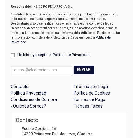
Responsable
: INSIDE PC PEÑARROYA, S.L.
Finalidad
: Responder las consultas planteadas por el usuario y enviarle la
información solicitada;
Legitimación
: Consentimiento del usuario;
Destinatarios
: Solo se realizan cesiones si existe una obligación legal;
Derechos
: Acceder, rectificar y suprimir, así como otros derechos, como se
indica en la información adicional;
Información Adicional
: Puede consultar
la información completa de Protección de Datos en nuestra
Política de
Privacidad
.
He leído y acepto la
Política de Privacidad
.
ENVIAR
Contacto
Información Legal
Política Privacidad
Política de Cookies
Condiciones de Compra
Formas de Pago
¿Quienes Somos?
Tiendas fisicas
Contacto
Fuente Obejuna, 16
14200
Peñarroya-Pueblonuevo
,
Córdoba