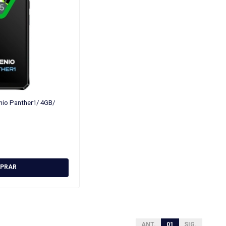
io Panther1/ 4GB/
PRAR
ANT.
01
SIG.