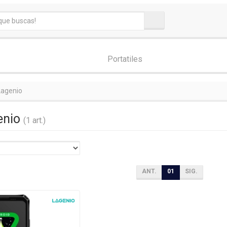
Portatiles
Lagenio
enio
(1 art.)
ANT.
01
SIG.