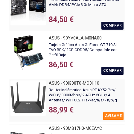
AM4/ DDR4/ PCIe 3.0/ Micro ATX
84,50 €
COMPRAR
ASUS - 90YV0ALA-M0NA00
Tarjeta Gráfica Asus GeForce GT 710 SL
EVO BRK/ 2GB GDDR5/ Compatible con
Perfil Bajo
86,50 €
COMPRAR
ASUS - 90IG08T0-MO3H10
Router Inalámbrico Asus RT-AX52 Pro/
WiFi 6/ 3000Mbps/ 2.4GHz 5GHz/ 4
Antenas/ WiFi 802.11ax/ac/n/a/ - n/b/g
88,99 €
AVÍSAME
ASUS - 90MB17H0-M0EAYC