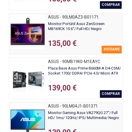
COMPRAR
ASUS - 90LM0AZ3-B01171
Monitor Portátil Asus ZenScreen
MB169CK 15.6"/ Full HD/ Negro
135,00 €
AVÍSAME
ASUS - 90MB19K0-M1EAYC
Placa Base Asus Prime B660M-A D4-CSM/
Socket 1700/ DDR4/ PCIe 4.0/ Micro ATX
139,00 €
COMPRAR
ASUS - 90LM04J1-B01371
Monitor Gaming Asus VA279QG 27"/ Full
HD/ 1ms/ 120Hz/ IPS/ Multimedia/ Negro