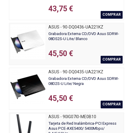
43,75 €
COMPRAR
ASUS - 90-DQ0436-UA221KZ
Grabadora Externa CD/DVD Asus SDRW-
08DS2S-U Lite/ Blanco
45,50 €
COMPRAR
ASUS - 90-DQ0435-UA221KZ
Grabadora Externa CD/DVD Asus SDRW-
08D2S-U Lite/ Negra
45,50 €
COMPRAR
ASUS - 90IG07I0-ME0B10
Tarjeta de Red Inalámbrica-PCI Express
Asus PCE-AXE5400/ 5400Mbps/