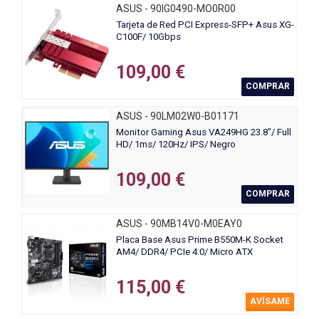
ASUS - 90IG0490-MO0R00
Tarjeta de Red PCI Express-SFP+ Asus XG-
C100F/ 10Gbps
109,00 €
COMPRAR
ASUS - 90LM02W0-B01171
Monitor Gaming Asus VA249HG 23.8"/ Full
HD/ 1ms/ 120Hz/ IPS/ Negro
109,00 €
COMPRAR
ASUS - 90MB14V0-M0EAY0
Placa Base Asus Prime B550M-K Socket
AM4/ DDR4/ PCIe 4.0/ Micro ATX
115,00 €
AVÍSAME