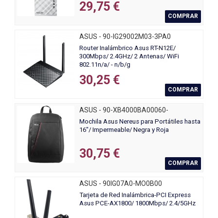
29,75 €
COMPRAR
ASUS - 90-IG29002M03-3PA0
Router Inalámbrico Asus RT-N12E/
300Mbps/ 2.4GHz/ 2 Antenas/ WiFi
802.11n/a/ - n/b/g
30,25 €
COMPRAR
ASUS - 90-XB4000BA00060-
Mochila Asus Nereus para Portátiles hasta
16"/ Impermeable/ Negra y Roja
30,75 €
COMPRAR
ASUS - 90IG07A0-MO0B00
Tarjeta de Red Inalámbrica-PCI Express
Asus PCE-AX1800/ 1800Mbps/ 2.4/5GHz