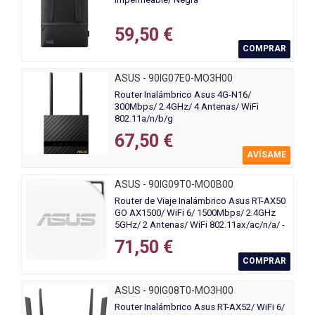
59,50 €
COMPRAR
ASUS - 90IG07E0-MO3H00
Router Inalámbrico Asus 4G-N16/
300Mbps/ 2.4GHz/ 4 Antenas/ WiFi
802.11a/n/b/g
67,50 €
AVÍSAME
ASUS - 90IG09T0-MO0B00
Router de Viaje Inalámbrico Asus RT-AX50
GO AX1500/ WiFi 6/ 1500Mbps/ 2.4GHz
5GHz/ 2 Antenas/ WiFi 802.11ax/ac/n/a/ -
n/b/g
71,50 €
COMPRAR
ASUS - 90IG08T0-MO3H00
Router Inalámbrico Asus RT-AX52/ WiFi 6/