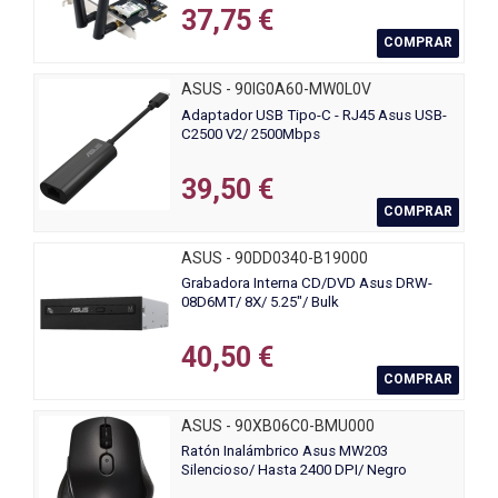
37,75 €
COMPRAR
ASUS - 90IG0A60-MW0L0V
Adaptador USB Tipo-C - RJ45 Asus USB-
C2500 V2/ 2500Mbps
39,50 €
COMPRAR
ASUS - 90DD0340-B19000
Grabadora Interna CD/DVD Asus DRW-
08D6MT/ 8X/ 5.25"/ Bulk
40,50 €
COMPRAR
ASUS - 90XB06C0-BMU000
Ratón Inalámbrico Asus MW203
Silencioso/ Hasta 2400 DPI/ Negro