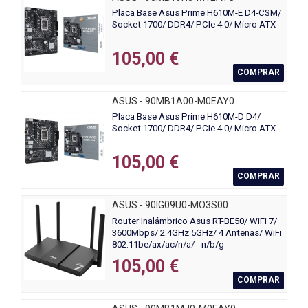
Placa Base Asus Prime H610M-E D4-CSM/
Socket 1700/ DDR4/ PCIe 4.0/ Micro ATX
105,00 €
COMPRAR
ASUS - 90MB1A00-M0EAY0
Placa Base Asus Prime H610M-D D4/
Socket 1700/ DDR4/ PCIe 4.0/ Micro ATX
105,00 €
COMPRAR
ASUS - 90IG09U0-MO3S00
Router Inalámbrico Asus RT-BE50/ WiFi 7/
3600Mbps/ 2.4GHz 5GHz/ 4 Antenas/ WiFi
802.11be/ax/ac/n/a/ - n/b/g
105,00 €
COMPRAR