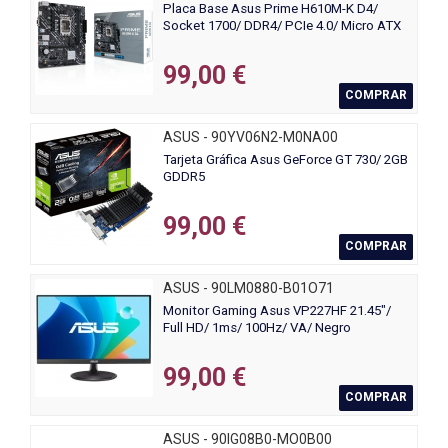
Placa Base Asus Prime H610M-K D4/
Socket 1700/ DDR4/ PCIe 4.0/ Micro ATX
99,00 €
COMPRAR
ASUS - 90YV06N2-M0NA00
Tarjeta Gráfica Asus GeForce GT 730/ 2GB
GDDR5
99,00 €
COMPRAR
ASUS - 90LM0880-B01O71
Monitor Gaming Asus VP227HF 21.45"/
Full HD/ 1ms/ 100Hz/ VA/ Negro
99,00 €
COMPRAR
ASUS - 90IG08B0-MO0B00