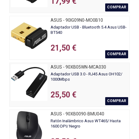
17,99 €
COMPRAR
ASUS - 90IG09N0-MO0B10
Adaptador USB - Bluetooth 5.4 Asus USB-
BT540
21,50 €
COMPRAR
ASUS - 90XB05WN-MCA030
Adaptador USB 3.0 - RJ45 Asus OH102/
1000Mbps
25,50 €
COMPRAR
ASUS - 90XB0090-BMU040
Ratón Inalámbrico Asus WT465/ Hasta
1600 DPI/ Negro