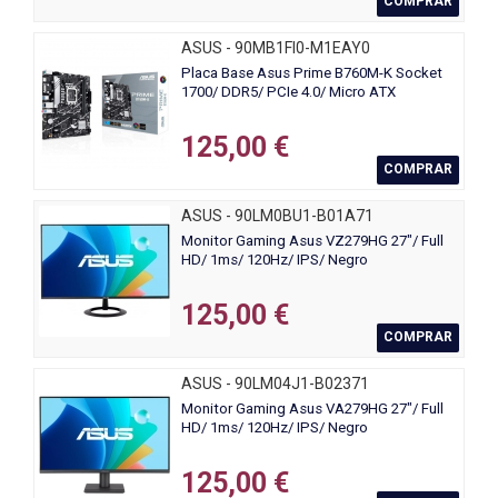
COMPRAR
ASUS - 90MB1FI0-M1EAY0
Placa Base Asus Prime B760M-K Socket
1700/ DDR5/ PCIe 4.0/ Micro ATX
125,00 €
COMPRAR
ASUS - 90LM0BU1-B01A71
Monitor Gaming Asus VZ279HG 27"/ Full
HD/ 1ms/ 120Hz/ IPS/ Negro
125,00 €
COMPRAR
ASUS - 90LM04J1-B02371
Monitor Gaming Asus VA279HG 27"/ Full
HD/ 1ms/ 120Hz/ IPS/ Negro
125,00 €