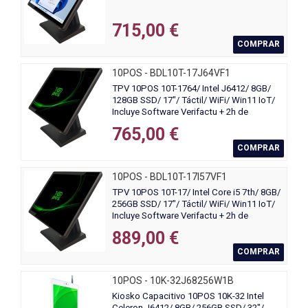
715,00 €
COMPRAR
10POS - BDL10T-17J64VF1
TPV 10POS 10T-1764/ Intel J6412/ 8GB/
128GB SSD/ 17"/ Táctil/ WiFi/ Win11 IoT/
Incluye Software Verifactu + 2h de
Formación
765,00 €
COMPRAR
10POS - BDL10T-17I57VF1
TPV 10POS 10T-17/ Intel Core i5 7th/ 8GB/
256GB SSD/ 17"/ Táctil/ WiFi/ Win11 IoT/
Incluye Software Verifactu + 2h de
Formación
889,00 €
COMPRAR
10POS - 10K-32J68256W1B
Kiosko Capacitivo 10POS 10K-32 Intel
Celeron J6412/ 8GB/ 256GB SSD/ 32"/