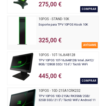
275,00 €
COMPRAR
10POS - STAND-10K
Soporte para TPV 10POS Kiosk 10K
325,00 €
AVÍSAME
10POS - 10T-16J648128
TPV 10POS 10T-16J648128/ Intel J6412/
8GB/ 128GB SSD/ 15.6"/ Táctil/ WiFi
445,00 €
COMPRAR
10POS - 10D-215A1CRK232
TPV 10POS 10D-215A/ RK3568/ 2GB/
32GB SSD/ 21.5"/ Táctil/ WiFi/ Android 11