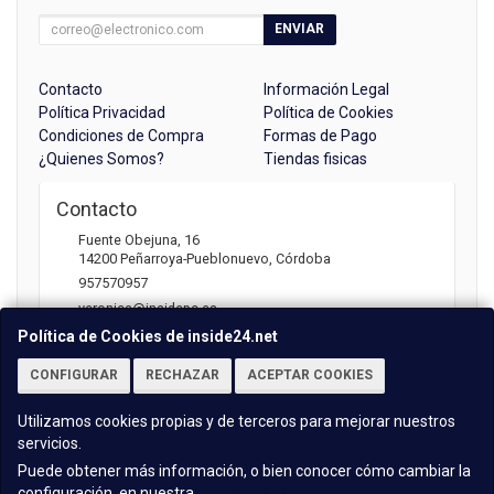
ENVIAR
Contacto
Información Legal
Política Privacidad
Política de Cookies
Condiciones de Compra
Formas de Pago
¿Quienes Somos?
Tiendas fisicas
Contacto
Fuente Obejuna, 16
14200
Peñarroya-Pueblonuevo
,
Córdoba
957570957
veronica@insidepc.es
Política de Cookies de inside24.net
CONFIGURAR
RECHAZAR
ACEPTAR COOKIES
Horario
Atención telefónica: 09:30 - 13:30 | 17:00 -20:30
Utilizamos cookies propias y de terceros para mejorar nuestros
servicios.
Puede obtener más información, o bien conocer cómo cambiar la
configuración, en nuestra
Política de Cookies
.