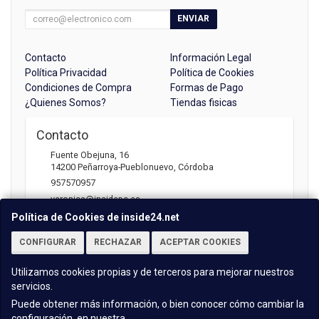
ENVIAR
Contacto
Información Legal
Política Privacidad
Política de Cookies
Condiciones de Compra
Formas de Pago
¿Quienes Somos?
Tiendas fisicas
Contacto
Fuente Obejuna, 16
14200
Peñarroya-Pueblonuevo
,
Córdoba
957570957
veronica@insidepc.es
Política de Cookies de inside24.net
CONFIGURAR
RECHAZAR
ACEPTAR COOKIES
Horario
Atención telefónica: 09:30 - 13:30 | 17:00 -20:30
Utilizamos cookies propias y de terceros para mejorar nuestros
servicios.
Puede obtener más información, o bien conocer cómo cambiar la
configuración, en nuestra
Política de Cookies
.