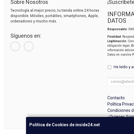
Sobre Nosotros
¡Suscríbete
Tecnología al mejor precio, tu tienda online 24 horas
INFORMA
disponible. Móviles, portátiles, smartphones, Apple,
DATOS
ordenadores y mucho más.
Responsable
: IN
Síguenos en:
Finalidad
: Respond
Legitimación
: Con
obligación legal;
D
información adicio
Datos en nuestra
P
He leído y 
Contacto
Política Priva
Condiciones 
¿Quienes So
Política de Cookies de inside24.net