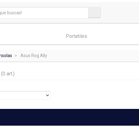
Portatiles
nsolas
Asus Rog Ally
y
(0 art.)