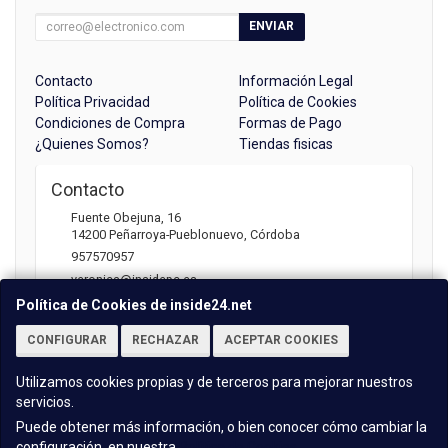
ENVIAR
Contacto
Información Legal
Política Privacidad
Política de Cookies
Condiciones de Compra
Formas de Pago
¿Quienes Somos?
Tiendas fisicas
Contacto
Fuente Obejuna, 16
14200
Peñarroya-Pueblonuevo
,
Córdoba
957570957
veronica@insidepc.es
Política de Cookies de inside24.net
CONFIGURAR
RECHAZAR
ACEPTAR COOKIES
Horario
Atención telefónica: 09:30 - 13:30 | 17:00 -20:30
Utilizamos cookies propias y de terceros para mejorar nuestros
servicios.
Puede obtener más información, o bien conocer cómo cambiar la
configuración, en nuestra
Política de Cookies
.