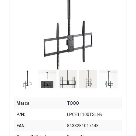
Marca:
TOOQ
P/N:
LPCE11100TSLI-B
EAN:
8433281017443