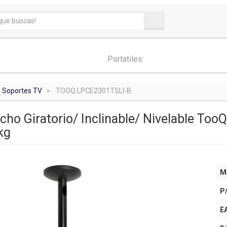
Portatiles
Soportes TV
TOOQ LPCE2301TSLI-B
cho Giratorio/ Inclinable/ Nivelable To
kg
M
P
E