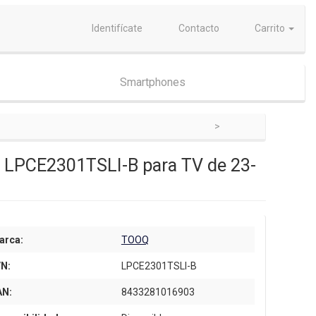
Identifícate
Contacto
Carrito
Smartphones
oQ LPCE2301TSLI-B para TV de 23-
arca:
TOOQ
/N:
LPCE2301TSLI-B
AN:
8433281016903