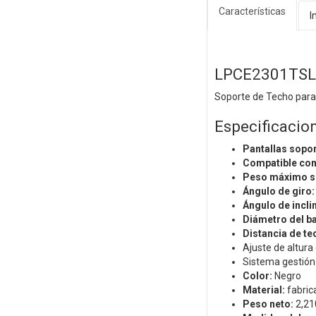
Características
I
LPCE2301TSL
Soporte de Techo para 
Especificacio
Pantallas sopo
Compatible co
Peso máximo so
Ángulo de giro
Ángulo de incli
Diámetro del b
Distancia de te
Ajuste de altura
Sistema gestión
Color:
Negro
Material:
fabric
Peso neto:
2,210