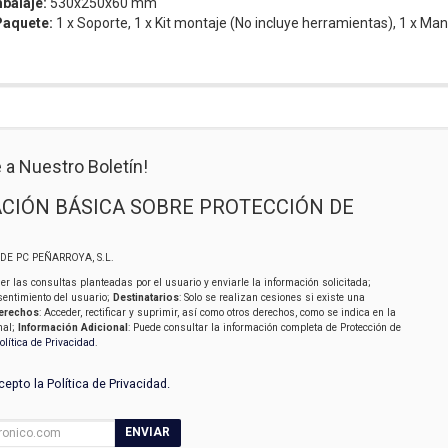
balaje:
530x250x60 mm
Paquete:
1 x Soporte,
1 x Kit montaje (No incluye herramientas),
1 x Man
 a Nuestro Boletín!
CIÓN BÁSICA SOBRE PROTECCIÓN DE
SIDE PC PEÑARROYA, S.L.
er las consultas planteadas por el usuario y enviarle la información solicitada;
sentimiento del usuario;
Destinatarios
: Solo se realizan cesiones si existe una
erechos
: Acceder, rectificar y suprimir, así como otros derechos, como se indica en la
nal;
Información Adicional
: Puede consultar la información completa de Protección de
olítica de Privacidad
.
acepto la
Política de Privacidad
.
ENVIAR