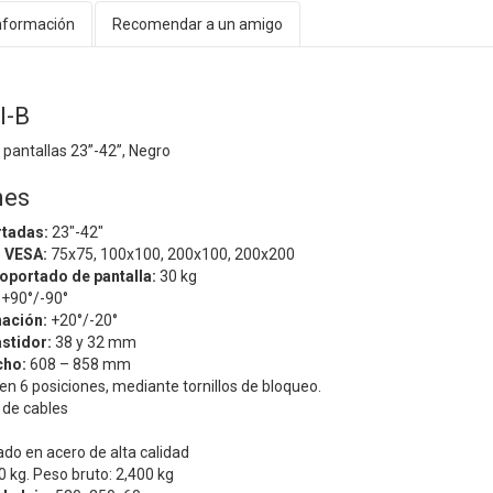
nformación
Recomendar a un amigo
I-B
pantallas 23”-42”, Negro
nes
rtadas:
23"-42"
n VESA:
75x75, 100x100, 200x100, 200x200
portado de pantalla:
30 kg
:
+90°/-90°
nación:
+20°/-20°
astidor:
38 y 32 mm
cho:
608 – 858 mm
 en 6 posiciones, mediante tornillos de bloqueo.
 de cables
ado en acero de alta calidad
 kg. Peso bruto: 2,400 kg