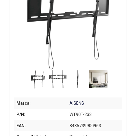
Marca:
AISENS
P/N:
WT90T-233
EAN:
8435739900963