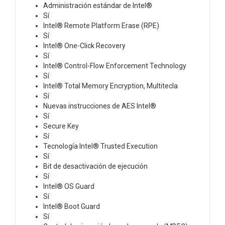
Administración estándar de Intel®
Sí
Intel® Remote Platform Erase (RPE)
Sí
Intel® One-Click Recovery
Sí
Intel® Control-Flow Enforcement Technology
Sí
Intel® Total Memory Encryption, Multitecla
Sí
Nuevas instrucciones de AES Intel®
Sí
Secure Key
Sí
Tecnología Intel® Trusted Execution
Sí
Bit de desactivación de ejecución
Sí
Intel® OS Guard
Sí
Intel® Boot Guard
Sí