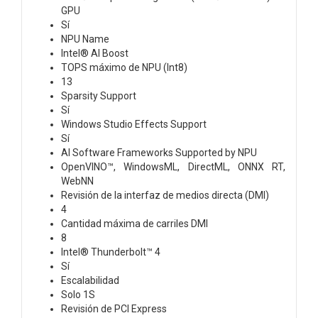
GPU
Sí
NPU Name
Intel® AI Boost
TOPS máximo de NPU (Int8)
13
Sparsity Support
Sí
Windows Studio Effects Support
Sí
AI Software Frameworks Supported by NPU
OpenVINO™, WindowsML, DirectML, ONNX RT,
WebNN
Revisión de la interfaz de medios directa (DMI)
4
Cantidad máxima de carriles DMI
8
Intel® Thunderbolt™ 4
Sí
Escalabilidad
Solo 1S
Revisión de PCI Express