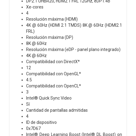
DP2.1 UHBR20, HDM2.1 FRL 12GHz, eDP1.4b
Xe-cores
4
Resolución máxima (HDMI)
4K @ 60Hz (HDMI 2.1 TMDS) 8K @ 60Hz (HDMI2.1
FRL)
Resolución máxima (DP)
8K @ 60Hz
Resolución máxima (eDP - panel plano integrado)
4K @ 60Hz
Compatibilidad con DirectX*
12
Compatibilidad con OpenGL*
4.5
Compatibilidad con OpenCL*
3
Intel® Quick Sync Video
Sí
Cantidad de pantallas admitidas
4
ID de dispositivo
0x7D67
Intel® Deep Learning Boost (Intel® DL Boost) on