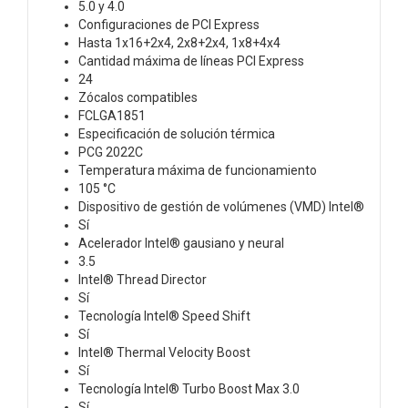
5.0 y 4.0
Configuraciones de PCI Express
Hasta 1x16+2x4, 2x8+2x4, 1x8+4x4
Cantidad máxima de líneas PCI Express
24
Zócalos compatibles
FCLGA1851
Especificación de solución térmica
PCG 2022C
Temperatura máxima de funcionamiento
105 °C
Dispositivo de gestión de volúmenes (VMD) Intel®
Sí
Acelerador Intel® gausiano y neural
3.5
Intel® Thread Director
Sí
Tecnología Intel® Speed Shift
Sí
Intel® Thermal Velocity Boost
Sí
Tecnología Intel® Turbo Boost Max 3.0
Sí