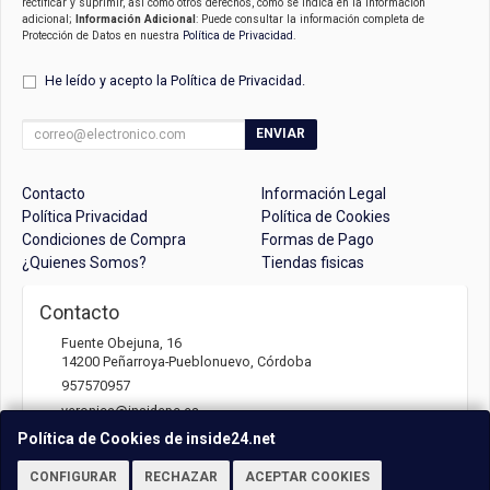
rectificar y suprimir, así como otros derechos, como se indica en la información
adicional;
Información Adicional
: Puede consultar la información completa de
Protección de Datos en nuestra
Política de Privacidad
.
He leído y acepto la
Política de Privacidad
.
ENVIAR
Contacto
Información Legal
Política Privacidad
Política de Cookies
Condiciones de Compra
Formas de Pago
¿Quienes Somos?
Tiendas fisicas
Contacto
Fuente Obejuna, 16
14200
Peñarroya-Pueblonuevo
,
Córdoba
957570957
veronica@insidepc.es
Política de Cookies de inside24.net
CONFIGURAR
RECHAZAR
ACEPTAR COOKIES
Horario