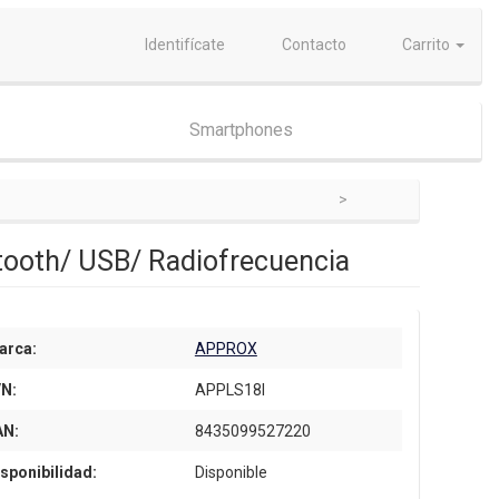
Identifícate
Contacto
Carrito
Smartphones
tooth/ USB/ Radiofrecuencia
arca:
APPROX
/N:
APPLS18I
AN:
8435099527220
sponibilidad:
Disponible