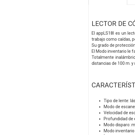
LECTOR DE C
El appLS18I es un lec
trabajo como caídas, po
Su grado de protección
El Modo inventario le f
Totalmente inalámbric
distancias de 100 m. y
CARACTERÍST
Tipo de lente: lá
Modo de escaneo:
Velocidad de es
Profundidad de 
Modo disparo: m
Modo inventario