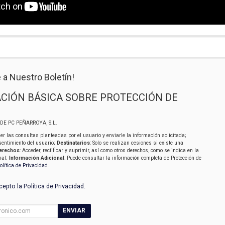
 a Nuestro Boletín!
CIÓN BÁSICA SOBRE PROTECCIÓN DE
SIDE PC PEÑARROYA, S.L.
er las consultas planteadas por el usuario y enviarle la información solicitada;
sentimiento del usuario;
Destinatarios
: Solo se realizan cesiones si existe una
erechos
: Acceder, rectificar y suprimir, así como otros derechos, como se indica en la
nal;
Información Adicional
: Puede consultar la información completa de Protección de
olítica de Privacidad
.
acepto la
Política de Privacidad
.
ENVIAR