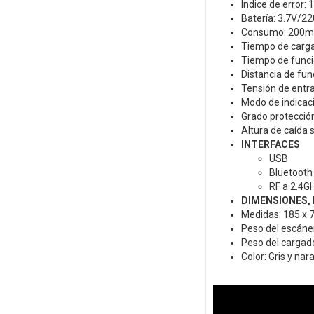
Índice de error:
Batería: 3.7V/2
Consumo: 200
Tiempo de carga
Tiempo de funci
Distancia de fu
Tensión de entra
Modo de indicaci
Grado protección
Altura de caída
INTERFACES
USB
Bluetooth
RF a 2.4G
DIMENSIONES, 
Medidas: 185 x 
Peso del escáner
Peso del cargado
Color: Gris y nar