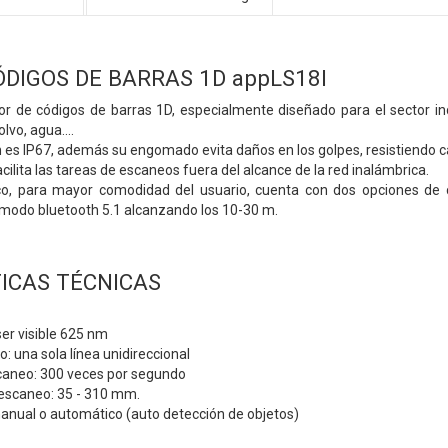
ÓDIGOS DE BARRAS 1D appLS18I
tor de códigos de barras 1D, especialmente diseñado para el sector in
lvo, agua....
 es IP67, además su engomado evita daños en los golpes, resistiendo c
acilita las tareas de escaneos fuera del alcance de la red inalámbrica.
o, para mayor comodidad del usuario, cuenta con dos opciones de c
 modo bluetooth 5.1 alcanzando los 10-30 m.
ICAS TÉCNICAS
ser visible 625 nm
 una sola línea unidireccional
caneo: 300 veces por segundo
escaneo: 35 - 310 mm.
anual o automático (auto detección de objetos)