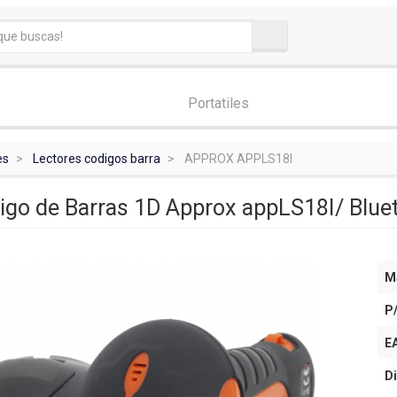
Portatiles
es
Lectores codigos barra
APPROX APPLS18I
igo de Barras 1D Approx appLS18I/ Blue
M
P
E
Di