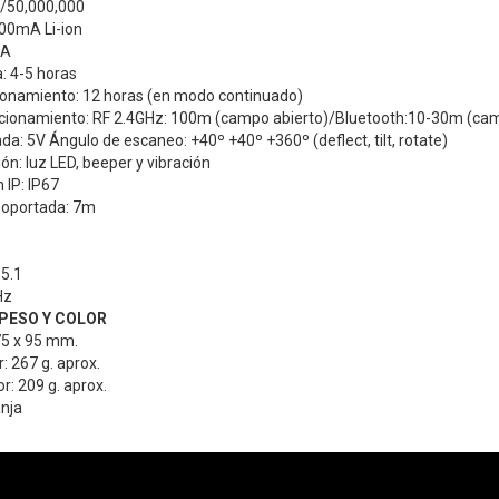
 1/50,000,000
200mA Li-ion
mA
: 4-5 horas
onamiento: 12 horas (en modo continuado)
ncionamiento: RF 2.4GHz: 100m (campo abierto)/Bluetooth:10-30m (cam
da: 5V Ángulo de escaneo: +40º +40º +360º (deflect, tilt, rotate)
ón: luz LED, beeper y vibración
 IP: IP67
 soportada: 7m
 5.1
Hz
PESO Y COLOR
75 x 95 mm.
: 267 g. aprox.
r: 209 g. aprox.
anja