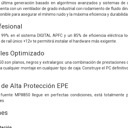
e última generación basado en algoritmos avanzados y sistemas de co
enta con un ventilador de grado industrial con rodamiento de fluido di
onible para asegurar el mínimo ruido y la máxima eficiencia y durabilida
fesional
l 99% en el sistema DIGITAL APFC y un 85% de eficiencia eléctrica log
de raíl único +12v te permitirá instalar el hardware más exigente.
les Optimizado
850 son planos, negros y extralargos: una combinación de prestaciones q
a cualquier montaje en cualquier tipo de caja. Construye el PC definitiv
de Alta Protección EPE
 fuente MPIII850 llegue en perfectas condiciones, está totalmente
es.
nes
tación