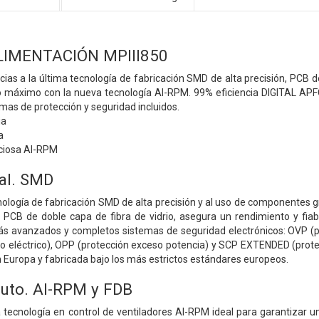
LIMENTACIÓN MPIII850
cias a la última tecnología de fabricación SMD de alta precisión, PCB 
ncio máximo con la nueva tecnología AI-RPM. 99% eficiencia DIGITAL APFC
emas de protección y seguridad incluidos.
ia
a
nciosa AI-RPM
al. SMD
cnología de fabricación SMD de alta precisión y al uso de componentes g
PCB de doble capa de fibra de vidrio, asegura un rendimiento y fiab
ás avanzados y completos sistemas de seguridad electrónicos: OVP (prot
 eléctrico), OPP (protección exceso potencia) y SCP EXTENDED (protecci
n Europa y fabricada bajo los más estrictos estándares europeos.
luto. AI-RPM y FDB
 tecnología en control de ventiladores AI-RPM ideal para garantizar un