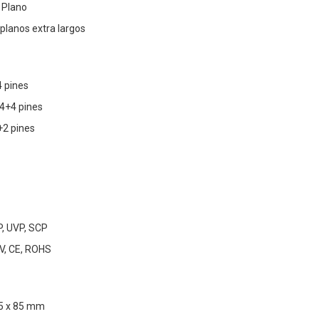
 Plano
 planos extra largos
4 pines
 4+4 pines
+2 pines
P, UVP, SCP
V, CE, ROHS
45 x 85 mm