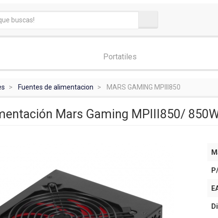
Portatiles
es
Fuentes de alimentacion
MARS GAMING MPIII850
imentación Mars Gaming MPIII850/ 850W
M
P
E
Di