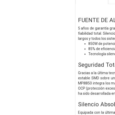
FUENTE DE A
5 años de garantía gra
fiabilidad total. Sile
largos y todos los sist
850W de potenc
85% de eficienci
Tecnología sile
Seguridad Tot
Gracias a la última te
estable SMD sobre un 
MPIII850 integra los m
OCP (protección exceso
ha sido desarrollada e
Silencio Abso
Equipada con la última