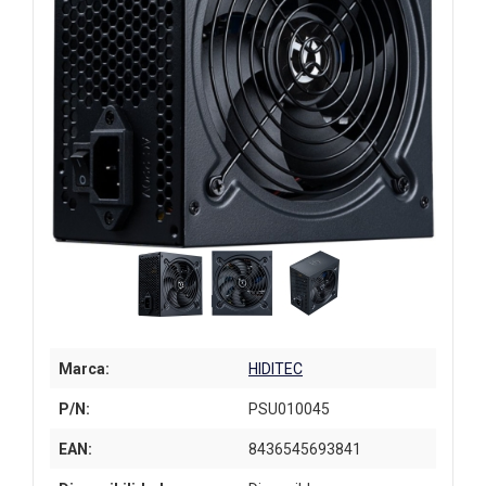
Marca:
HIDITEC
P/N:
PSU010045
EAN:
8436545693841