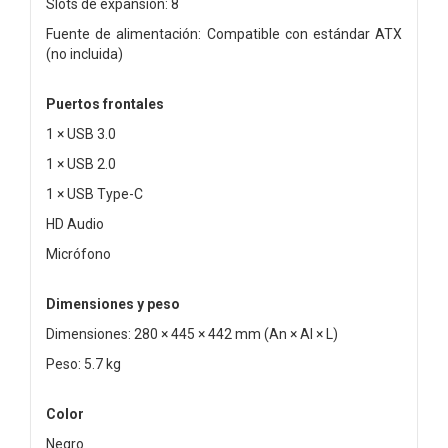
Slots de expansión: 8
Fuente de alimentación: Compatible con estándar ATX
(no incluida)
Puertos frontales
1 × USB 3.0
1 × USB 2.0
1 × USB Type-C
HD Audio
Micrófono
Dimensiones y peso
Dimensiones: 280 × 445 × 442 mm (An × Al × L)
Peso: 5.7 kg
Color
Negro