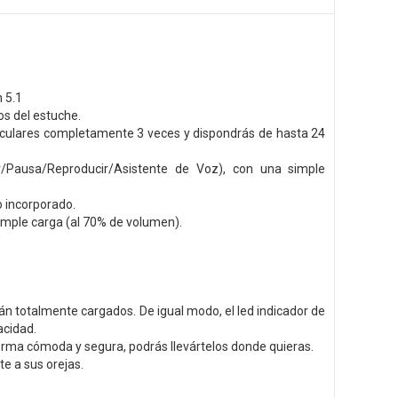
 5.1
os del estuche.
iculares completamente 3 veces y dispondrás de hasta 24
r/Pausa/Reproducir/Asistente de Voz), con una simple
o incorporado.
imple carga (al 70% de volumen).
án totalmente cargados. De igual modo, el led indicador de
acidad.
rma cómoda y segura, podrás llevártelos donde quieras.
e a sus orejas.