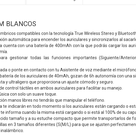
OM BLANCOS
ámbricos compatibles con la tecnología True Wireless Stereo y Bluetooth
ión automática para encender los auriculares y sincronizarlos al sacarl
a cuenta con una batería de 400mAh con la que podrás cargar los aur
mía.
ara gestionar todas las funciones importantes (Siguiente/Anterio
ada o ponte en contacto con tu Asistente de voz mediante el micrófon
 batería de los auriculares de 40mAh, gozan de 6h autonomía con una s
ta y ultraligero que proporciona un ajuste cómodo y seguro.
de control táctiles en ambos auriculares para facilitar su manejo.
sica con solo un suave toque.
ción manos libres no tendrás que manipular el teléfono.
a te indicarán en todo momento si los auriculares están cargando o est
 te informa cuando la misma está cargando o si está al 100% de su cap
ucido tamaño y a su estuche compacto que permite transportarlos de fo
llas en 3 tamaños diferentes (S(M/L) para que se ajusten perfectament
 inalámbrico.