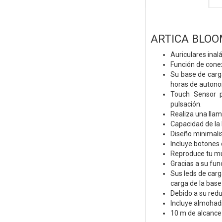
ARTICA BLO
Auriculares inal
Función de conex
Su base de carg
horas de autono
Touch Sensor p
pulsación.
Realiza una llam
Capacidad de la
Diseño minimalis
Incluye botones 
Reproduce tu mú
Gracias a su fun
Sus leds de carg
carga de la base
Debido a su red
Incluye almohadi
10 m de alcance