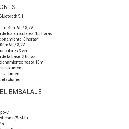
IONES
Bluetooth 5.1
cular: 40mAh / 3,7V
de los auriculares: 1,5 horas
cionamiento: 6 horas*
400mAh / 3,7V
auriculares 3 veces
de la base: 2 horas
ncionamiento: hasta 10m
 del volumen
del volumen
 del volumen
DEL EMBALAJE
ipo-C
silicona (5-M-L)
ión