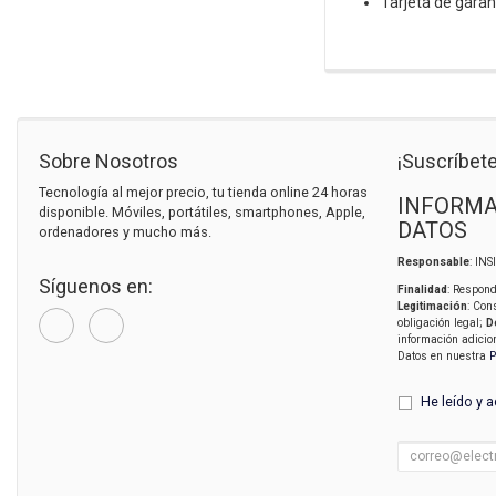
Tarjeta de garan
Sobre Nosotros
¡Suscríbete
Tecnología al mejor precio, tu tienda online 24 horas
INFORMA
disponible. Móviles, portátiles, smartphones, Apple,
DATOS
ordenadores y mucho más.
Responsable
: IN
Síguenos en:
Finalidad
: Respond
Legitimación
: Con
obligación legal;
D
información adicio
Datos en nuestra
P
He leído y 