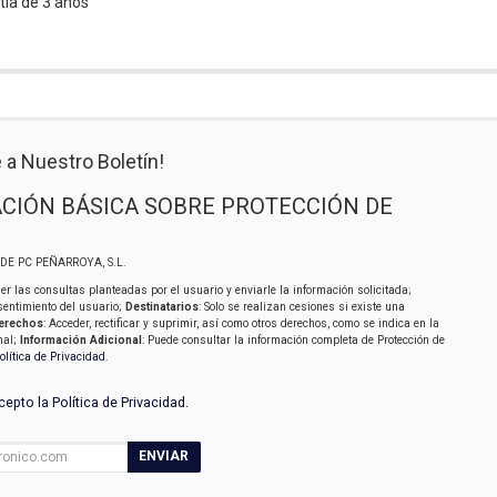
tía de 3 años
 a Nuestro Boletín!
CIÓN BÁSICA SOBRE PROTECCIÓN DE
SIDE PC PEÑARROYA, S.L.
er las consultas planteadas por el usuario y enviarle la información solicitada;
sentimiento del usuario;
Destinatarios
: Solo se realizan cesiones si existe una
erechos
: Acceder, rectificar y suprimir, así como otros derechos, como se indica en la
nal;
Información Adicional
: Puede consultar la información completa de Protección de
olítica de Privacidad
.
acepto la
Política de Privacidad
.
ENVIAR