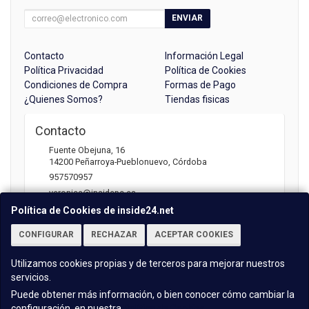
ENVIAR
Contacto
Información Legal
Política Privacidad
Política de Cookies
Condiciones de Compra
Formas de Pago
¿Quienes Somos?
Tiendas fisicas
Contacto
Fuente Obejuna, 16
14200
Peñarroya-Pueblonuevo
,
Córdoba
957570957
veronica@insidepc.es
Política de Cookies de inside24.net
CONFIGURAR
RECHAZAR
ACEPTAR COOKIES
Horario
Atención telefónica: 09:30 - 13:30 | 17:00 -20:30
Utilizamos cookies propias y de terceros para mejorar nuestros
servicios.
Puede obtener más información, o bien conocer cómo cambiar la
configuración, en nuestra
Política de Cookies
.