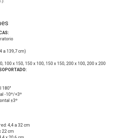
.).
nes
CAS:
ratorio
8,4 a 139,7 cm)
0, 100 x 150, 150 x 100, 150 x 150, 200 x 100, 200 x 200
SOPORTADO:
l 180°
cal -10º/+3º
ontal ±3º
red: 4,4 a 32 cm
x 22 cm
4,4 x 20,6 cm