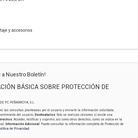
taje y accesorios
 a Nuestro Boletín!
CIÓN BÁSICA SOBRE PROTECCIÓN DE
SIDE PC PEÑARROYA, S.L.
er las consultas planteadas por el usuario y enviarle la información solicitada;
sentimiento del usuario;
Destinatarios
: Solo se realizan cesiones si existe una
erechos
: Acceder, rectificar y suprimir, así como otros derechos, como se indica en la
nal;
Información Adicional
: Puede consultar la información completa de Protección de
olítica de Privacidad
.