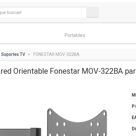
Portatiles
Soportes TV
FONESTAR MOV-322BA
red Orientable Fonestar MOV-322BA par
M
P
E
Di