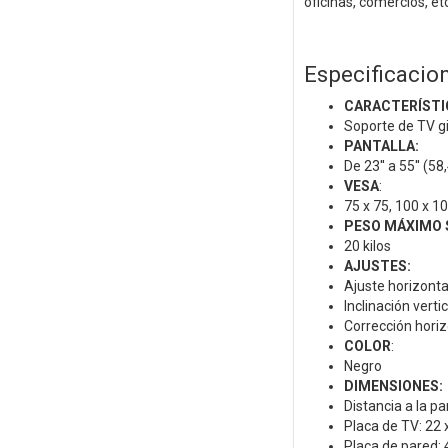
oficinas, comercios, etc
Especificacio
CARACTERÍSTI
Soporte de TV gi
PANTALLA:
De 23'' a 55'' (5
VESA
:
75 x 75, 100 x 10
PESO MÁXIMO 
20 kilos
AJUSTES:
Ajuste horizonta
Inclinación verti
Corrección horiz
COLOR
:
Negro
DIMENSIONES:
Distancia a la pa
Placa de TV: 22 
Placa de pared: 