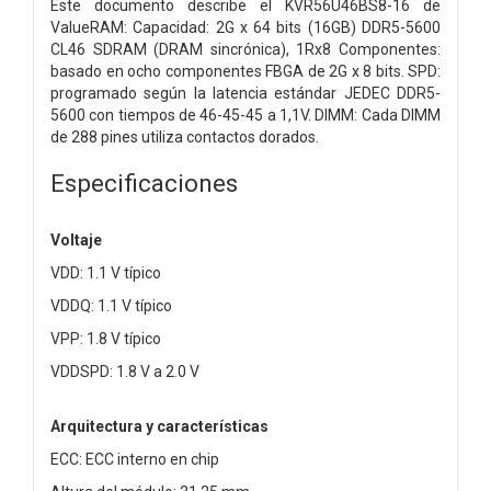
Este documento describe el KVR56U46BS8-16 de
ValueRAM: Capacidad: 2G x 64 bits (16GB) DDR5-5600
CL46 SDRAM (DRAM sincrónica), 1Rx8 Componentes:
basado en ocho componentes FBGA de 2G x 8 bits. SPD:
programado según la latencia estándar JEDEC DDR5-
5600 con tiempos de 46-45-45 a 1,1V. DIMM: Cada DIMM
de 288 pines utiliza contactos dorados.
Especificaciones
Voltaje
VDD: 1.1 V típico
VDDQ: 1.1 V típico
VPP: 1.8 V típico
VDDSPD: 1.8 V a 2.0 V
Arquitectura y características
ECC: ECC interno en chip